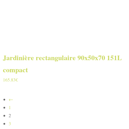
Jardinière rectangulaire 90x50x70 151L
compact
165.83
€
←
1
2
3