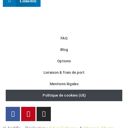
LinkedIn
FAQ
Blog
Options
Livraison & frais de port
Mentions légales
Politique de cookies (UE)
© Jardiflo – Réalisation :
Julien Cohignac
&
Margaux Magny