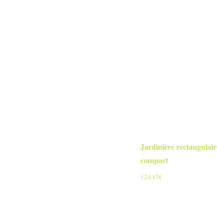
Jardinière rectangulai
compact
124.17
€