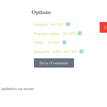
Options
Roulettes : 69 € HT
?
Poignées sangles : 10 € HT
?
Treillis : 79 € HT
?
Banquette - coffre : 69 € HT
?
Devis / Commande
 jardinières sur mesure