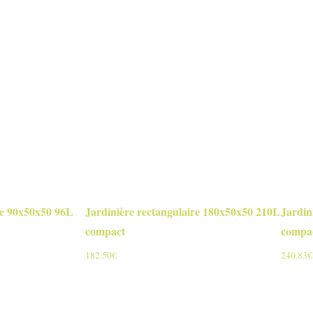
re 90x50x50 96L
Jardinière rectangulaire 180x50x50 210L
Jardin
compact
compac
182.50
€
240.83
€