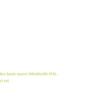
ière haute muret 100x40x100 191L
t xxl