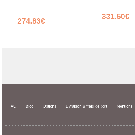
Jardinière Haute Rectangulaire
Jardinière Rectang
150x35x70 158L Compact + Treillis
Compact XXL + Tre
Pikasso 150×180
331.50
€
274.83
€
FAQ
Blog
Options
Livraison & frais de port
Mentions 