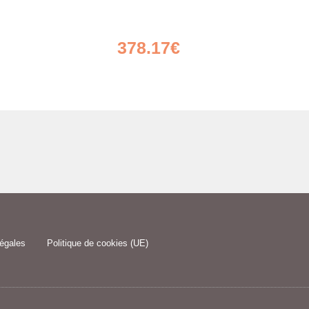
ulaire 220x50x50 260L
Jardinière Haute Rectangulaire
illis 220×180
220x35x70 238L Compact XXL + Treillis
Pikasso 220×180
378.17
€
légales
Politique de cookies (UE)