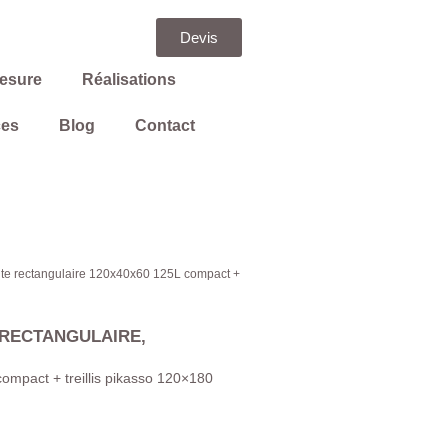
Devis
mesure
Réalisations
ces
Blog
Contact
ute rectangulaire 120x40x60 125L compact +
 RECTANGULAIRE
,
ompact + treillis pikasso 120×180