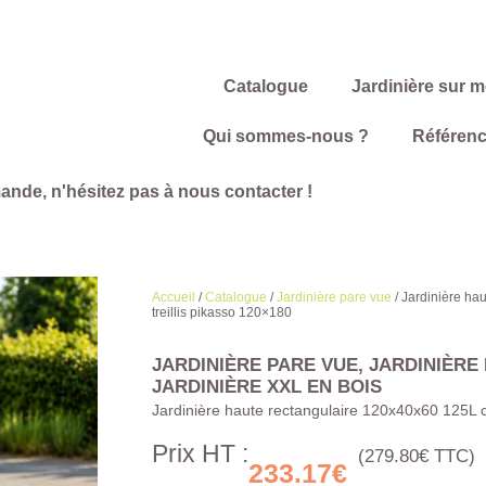
Catalogue
Jardinière sur 
Qui sommes-nous ?
Référen
ande, n'hésitez pas à nous contacter !
Accueil
/
Catalogue
/
Jardinière pare vue
/
Jardinière ha
treillis pikasso 120×180
JARDINIÈRE PARE VUE
,
JARDINIÈRE
JARDINIÈRE XXL
EN BOIS
Jardinière haute rectangulaire 120x40x60 125L c
Prix HT :
(279.80€ TTC)
233.17
€