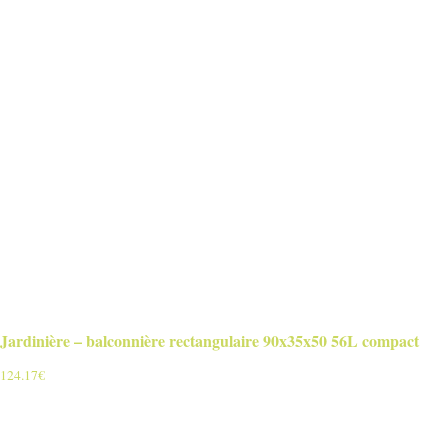
Jardinière – balconnière rectangulaire 90x35x50 56L compact
124.17
€