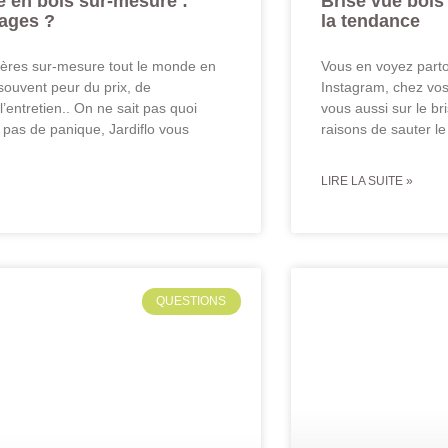
re en bois sur-mesure :
Brise vue bois 
tages ?
la tendance
nières sur-mesure tout le monde en
Vous en voyez partou
souvent peur du prix, de
Instagram, chez vos
e l’entretien.. On ne sait pas quoi
vous aussi sur le b
 pas de panique, Jardiflo vous
raisons de sauter le
LIRE LA SUITE »
QUESTIONS