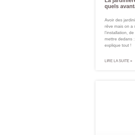
La jardiniè
quels avan
Avoir des jardi
rêve mais on a 
l’installation, d
mettre dedans :
explique tout !
LIRE LA SUITE »