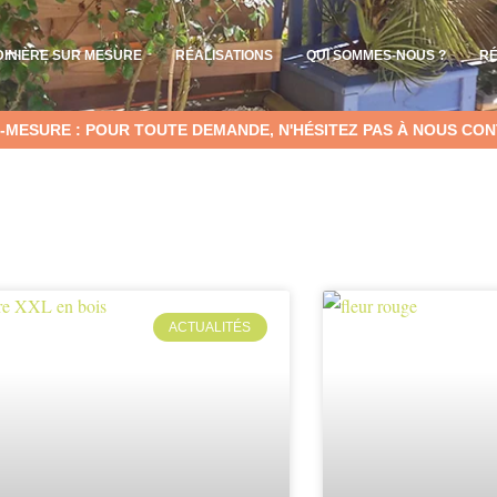
DINIÈRE SUR MESURE
RÉALISATIONS
QUI SOMMES-NOUS ?
R
-MESURE : POUR TOUTE DEMANDE, N'HÉSITEZ PAS À NOUS CON
ACTUALITÉS