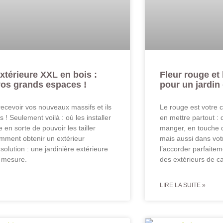
extérieure XXL en bois :
Fleur rouge et 
vos grands espaces !
pour un jardin
ecevoir vos nouveaux massifs et ils
Le rouge est votre 
 ! Seulement voilà : où les installer
en mettre partout : 
en sorte de pouvoir les tailler
manger, en touche d
mment obtenir un extérieur
mais aussi dans vot
solution : une jardinière extérieure
l’accorder parfaitem
r mesure.
des extérieurs de ca
LIRE LA SUITE »