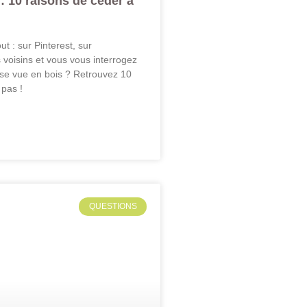
: 10 raisons de céder à
t : sur Pinterest, sur
 voisins et vous vous interrogez
rise vue en bois ? Retrouvez 10
 pas !
QUESTIONS